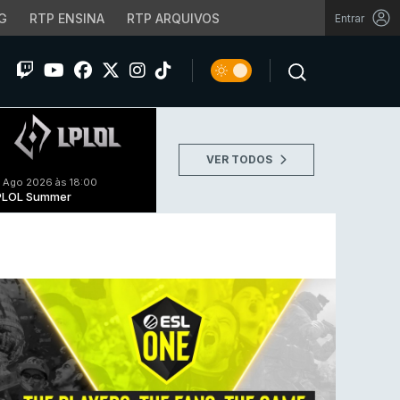
G
RTP ENSINA
RTP ARQUIVOS
Entrar
VER TODOS
 Ago 2026 às 18:00
PLOL Summer