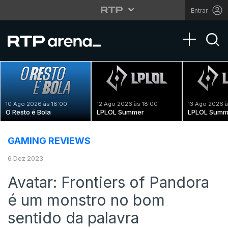
Entrar
Toggle na
10 Ago 2026 às 18:00
12 Ago 2026 às 18:00
13 Ago 2026 à
O Resto é Bola
LPLOL Summer
LPLOL Summ
GAMING REVIEWS
6 Dez 2023
Avatar: Frontiers of Pandora
é um monstro no bom
sentido da palavra