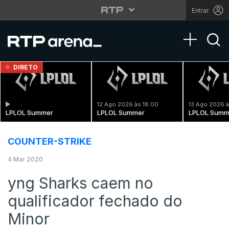
Entrar
Toggle na
DIRETO
12 Ago 2026 às 18:00
13 Ago 2026 à
LPLOL Summer
LPLOL Summer
LPLOL Summ
COUNTER-STRIKE
4 Mar 2020
yng Sharks caem no
qualificador fechado do
Minor