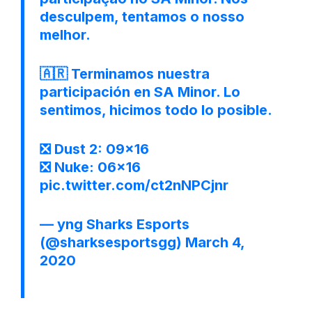
desculpem, tentamos o nosso
melhor.
🇦🇷 Terminamos nuestra
participación en SA Minor. Lo
sentimos, hicimos todo lo posible.
❎ Dust 2: 09×16
❎ Nuke: 06×16
pic.twitter.com/ct2nNPCjnr
— yng Sharks Esports
(@sharksesportsgg)
March 4,
2020