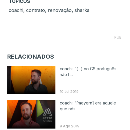
TÓPICOS
,
,
,
coachi
contrato
renovação
sharks
PUB
RELACIONADOS
coachi: “(…) no CS português
não h...
10 Jul 2019
coachi: “[meyern] era aquele
que nós ...
9 Ago 2019