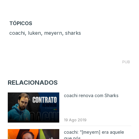
TÓPICOS
,
,
,
coachi
luken
meyern
sharks
PUB
RELACIONADOS
coachi renova com Sharks
19 Ago 2019
coachi: “[meyern] era aquele
que nós ...