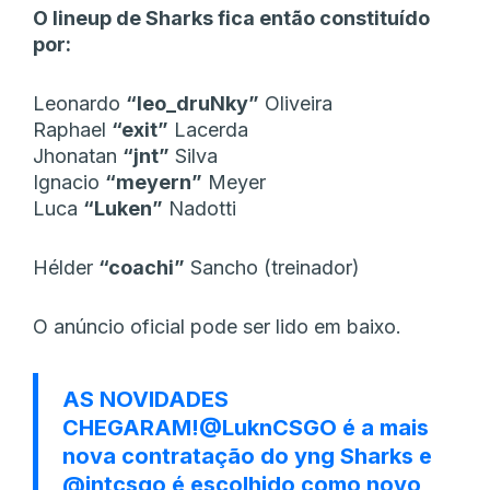
O lineup de Sharks fica então constituído
por:
Leonardo
“leo_druNky”
Oliveira
Raphael
“exit”
Lacerda
Jhonatan
“jnt”
Silva
Ignacio
“meyern”
Meyer
Luca
“Luken”
Nadotti
Hélder
“coachi”
Sancho (treinador)
O anúncio oficial pode ser lido em baixo.
AS NOVIDADES
CHEGARAM!
@LuknCSGO
é a mais
nova contratação do yng Sharks e
@jntcsgo
é escolhido como novo