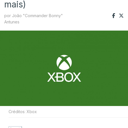
mais)
por João "Commander Bonny"
Antunes
Créditos: Xbox