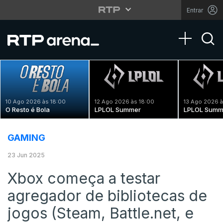
Entrar
Toggle na
10 Ago 2026 às 18:00
12 Ago 2026 às 18:00
13 Ago 2026 à
O Resto é Bola
LPLOL Summer
LPLOL Summ
GAMING
23 Jun 2025
Xbox começa a testar
agregador de bibliotecas de
jogos (Steam, Battle.net, e