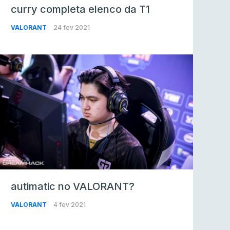
curry completa elenco da T1
VALORANT
24 fev 2021
autimatic no VALORANT?
VALORANT
4 fev 2021