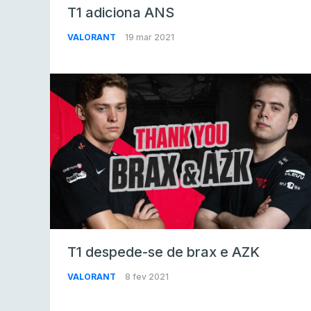
T1 adiciona ANS
VALORANT
19 mar 2021
T1 despede-se de brax e AZK
VALORANT
8 fev 2021