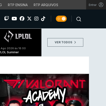
G
RTP ENSINA
RTP ARQUIVOS
Entrar
VER TODOS
 Ago 2026 às 18:00
PLOL Summer