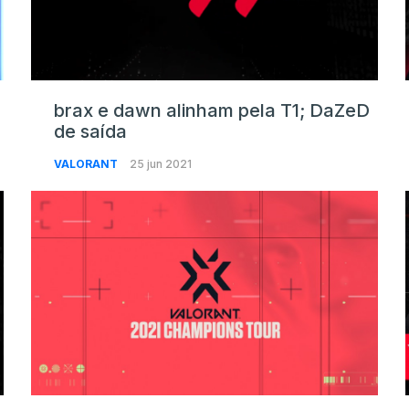
brax e dawn alinham pela T1; DaZeD
de saída
VALORANT
25 jun 2021