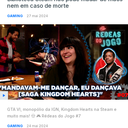
nem em caso de morte
GAMING
27 mai 2024
GTA VI, monopólio da IGN, Kingdom Hearts na Steam e
muito mais! 🤠 🎮 Rédeas do Jogo #7
GAMING
24 mai 2024