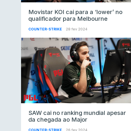
Movistar KOI cai para a ‘lower’ no
qualificador para Melbourne
COUNTER-STRIKE
28 fev 2024
SAW cai no ranking mundial apesar
da chegada ao Major
COUNTER-STRIKE
26 fev 2024