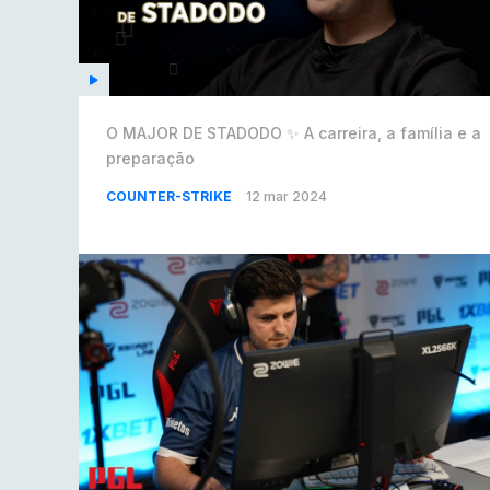
O MAJOR DE STADODO ✨ A carreira, a família e a
preparação
COUNTER-STRIKE
12 mar 2024