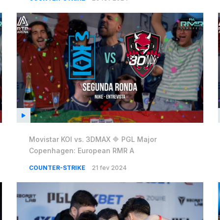
Movistar KOI vs. 3DMAX 🔷 PGL Major
Copenhagen: European RMR A
COUNTER-STRIKE
21 fev 2024