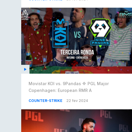
Movistar KOI vs. 9Pandas 🔷 PGL Major
Copenhagen: European RMR A
COUNTER-STRIKE
22 fev 2024