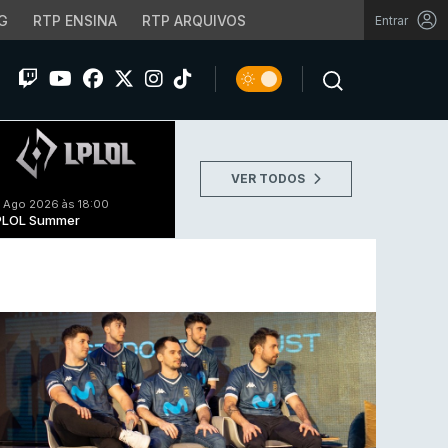
G
RTP ENSINA
RTP ARQUIVOS
Entrar
VER TODOS
 Ago 2026 às 18:00
PLOL Summer