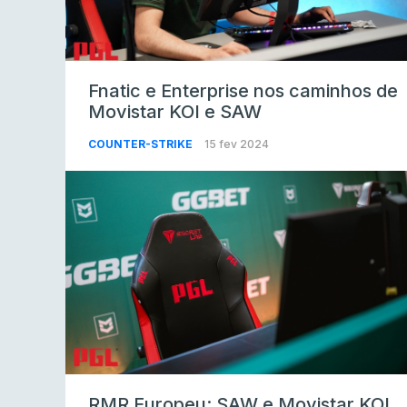
Fnatic e Enterprise nos caminhos de
Movistar KOI e SAW
COUNTER-STRIKE
15 fev 2024
RMR Europeu: SAW e Movistar KOI