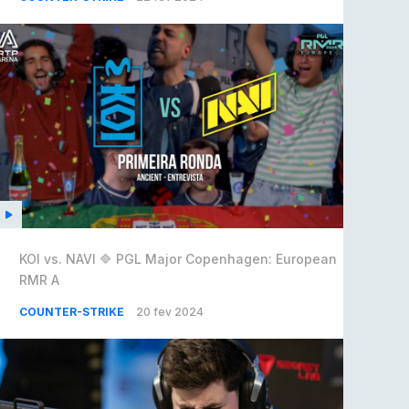
KOI vs. NAVI 🔷 PGL Major Copenhagen: European
RMR A
COUNTER-STRIKE
20 fev 2024