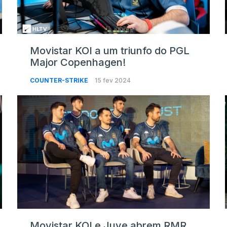
Movistar KOI a um triunfo do PGL
Major Copenhagen!
COUNTER-STRIKE
15 fev 2024
Movistar KOI e Juve abrem RMR