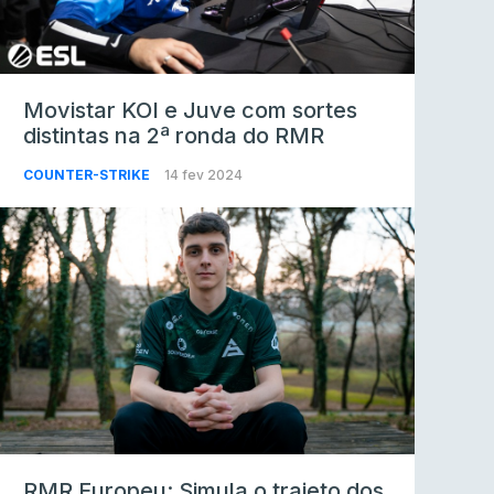
Movistar KOI e Juve com sortes
distintas na 2ª ronda do RMR
COUNTER-STRIKE
14 fev 2024
RMR Europeu: Simula o trajeto dos