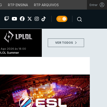
G
RTP ENSINA
RTP ARQUIVOS
Entrar
VER TODOS
 Ago 2026 às 18:00
PLOL Summer