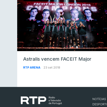
Astralis vencem FACEIT Major
RTP ARENA
23 set 2018
NOTÍCIAS
DESPORT