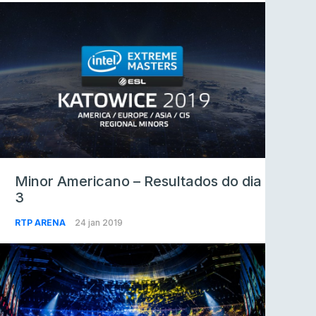
Minor Americano – Resultados do dia
3
RTP ARENA
24 jan 2019