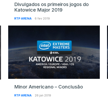
Divulgados os primeiros jogos do
Katowice Major 2019
RTP ARENA
6 fev 2019
Minor Americano – Conclusão
RTP ARENA
26 jan 2019