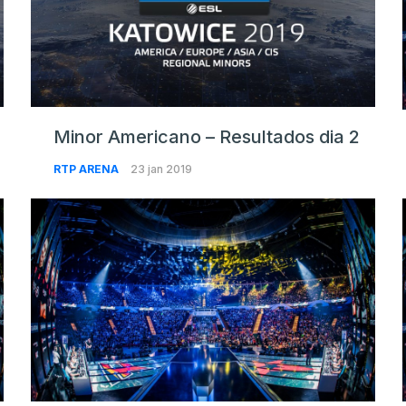
Minor Americano – Resultados dia 2
RTP ARENA
23 jan 2019