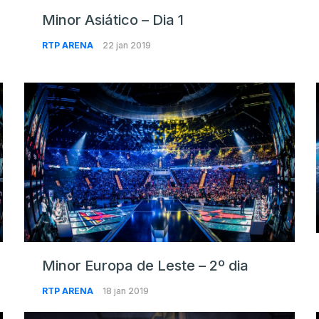
Minor Asiático – Dia 1
RTP ARENA
22 jan 2019
Minor Europa de Leste – 2º dia
RTP ARENA
18 jan 2019