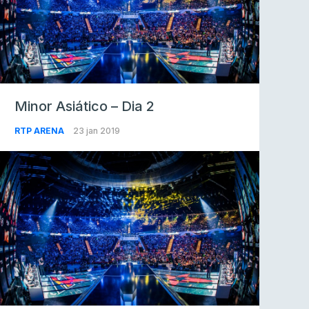
Minor Asiático – Dia 2
RTP ARENA
23 jan 2019