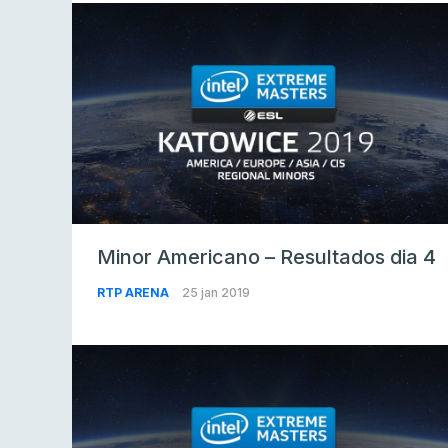
Minor Americano – Resultados dia 4
RTP ARENA
25 jan 2019