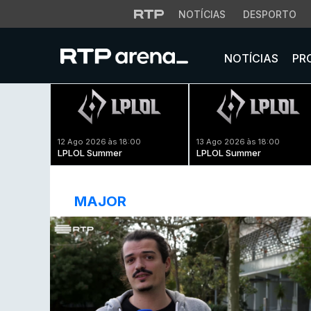
NOTÍCIAS
DESPORTO
NOTÍCIAS
PR
12 Ago 2026 às 18:00
13 Ago 2026 às 18:00
LPLOL Summer
LPLOL Summer
MAJOR