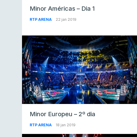
Minor Américas – Dia 1
RTP ARENA
22 jan 2019
Minor Europeu – 2º dia
RTP ARENA
18 jan 2019