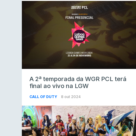
A 2ª temporada da WGR PCL terá
final ao vivo na LGW
CALL OF DUTY
8 out 2024