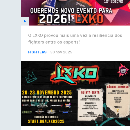
O LXKO provou mais uma vez a resiliência dos
fighters entre os esports!
FIGHTERS
30 nov 2025