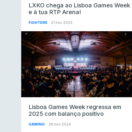
LXKO chega ao Lisboa Games Week
e à tua RTP Arena!
FIGHTERS
21 nov 2025
Lisboa Games Week regressa em
2025 com balanço positivo
GAMING
26 nov 2024