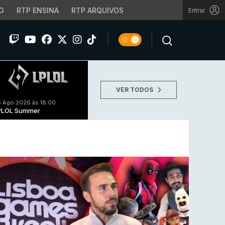
G
RTP ENSINA
RTP ARQUIVOS
Entrar
VER TODOS
 Ago 2026 às 18:00
PLOL Summer