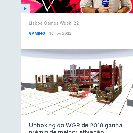
Lisboa Games Week ’22
GAMING
30 nov 2022
Unboxing do WGR de 2018 ganha
prémio de melhor ativação