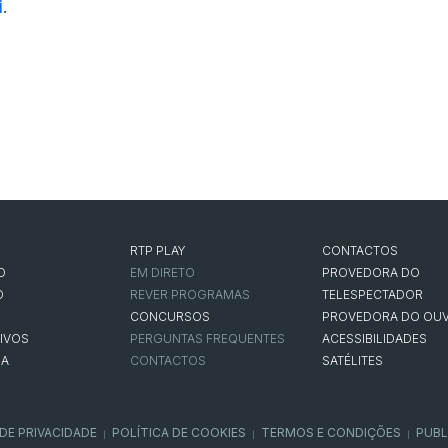
i
.
RTP PLAY
CONTACTOS
O
EM DIRETO
PROVEDORA DO
O
REVER PROGRAMAS
TELESPECTADOR
CONCURSOS
PROVEDORA DO OUV
IVOS
PERGUNTAS FREQUENTES
ACESSIBILIDADES
NA
CONTACTOS
SATÉLITES
 DE PRIVACIDADE
POLÍTICA DE COOKIES
TERMOS E CONDIÇÕES
PUBL
|
|
|