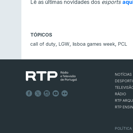
Lê as últimas novidades dos
esports
aqu
TÓPICOS
,
,
,
call of duty
LGW
lisboa games week
PCL
NOTÍCIAS
DESPORT
TELEVISÃ
RÁDIO
RTP ARQU
RTP ENSI
POLÍTICA