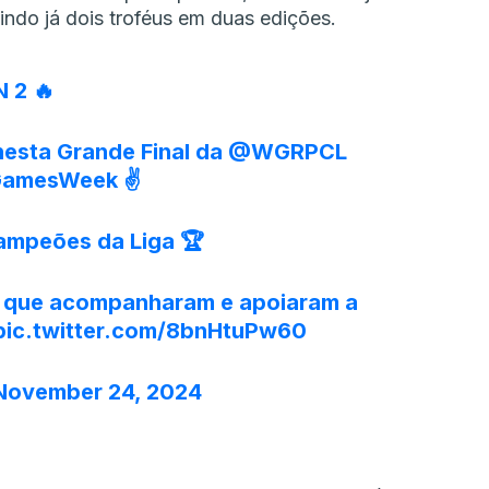
ntindo já dois troféus em duas edições.
 2 🔥
esta Grande Final da
@WGRPCL
amesWeek
✌️
campeões da Liga 🏆
 que acompanharam e apoiaram a
pic.twitter.com/8bnHtuPw60
November 24, 2024