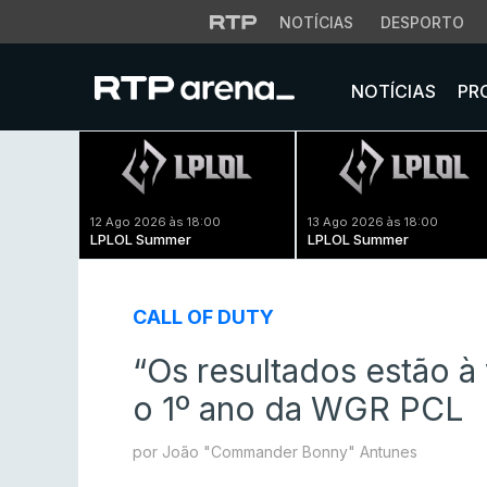
NOTÍCIAS
DESPORTO
NOTÍCIAS
PR
12 Ago 2026 às 18:00
13 Ago 2026 às 18:00
LPLOL Summer
LPLOL Summer
CALL OF DUTY
“Os resultados estão à 
o 1º ano da WGR PCL
por João "Commander Bonny" Antunes