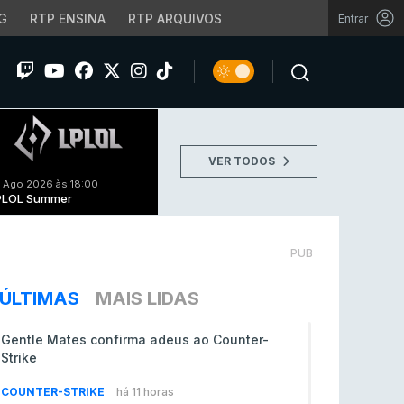
G
RTP ENSINA
RTP ARQUIVOS
Entrar
VER TODOS
 Ago 2026 às 18:00
PLOL Summer
PUB
ÚLTIMAS
MAIS LIDAS
Gentle Mates confirma adeus ao Counter-
Strike
COUNTER-STRIKE
há 11 horas