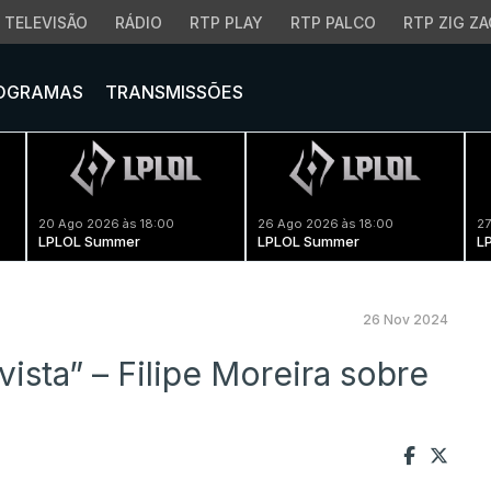
TELEVISÃO
RÁDIO
RTP PLAY
RTP PALCO
RTP ZIG ZA
OGRAMAS
TRANSMISSÕES
20 Ago 2026 às 18:00
26 Ago 2026 às 18:00
27
LPLOL Summer
LPLOL Summer
L
26 Nov 2024
vista” – Filipe Moreira sobre