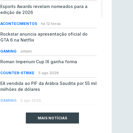
Esports Awards revelam nomeados para a
edição de 2026
ACONTECIMENTOS
há 12 horas
Rockstar anuncia apresentação oficial do
GTA 6 na Netflix
GAMING
ontem
Roman Imperium Cup IX ganha forma
COUNTER-STRIKE
5 ago 2026
EA vendida ao PIF da Arábia Saudita por 55 mil
milhões de dólares
GAMING
5 ago 2026
jL chamado para colmatar baixas na Team
Vitality
MAIS NOTÍCIAS
COUNTER-STRIKE
5 ago 2026