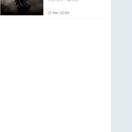
LEAGUE OF LEGENDS
3 ago 2026
MOUZ surpreende Spirit para vencer BLAST
13 Abr 2026
Bounty
COUNTER-STRIKE
2 ago 2026
Setembro recheado de LANs em Portugal
COUNTER-STRIKE
1 ago 2026
Betclic renova parceria com a RTP Arena para
a época 2026/27
RTP ARENA
23 jul 2026
BLAST Bounty S2 na RTP Arena: Regressa o
melhor Counter-Strike
COUNTER-STRIKE
18 jul 2026