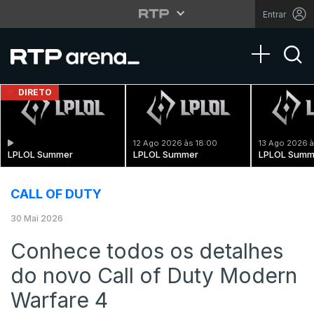
Entrar
Toggle na
DIRETO
12 Ago 2026 às 18:00
13 Ago 2026 à
LPLOL Summer
LPLOL Summer
LPLOL Summ
CALL OF DUTY
30 Mai 2026
Conhece todos os detalhes
do novo Call of Duty Modern
Warfare 4