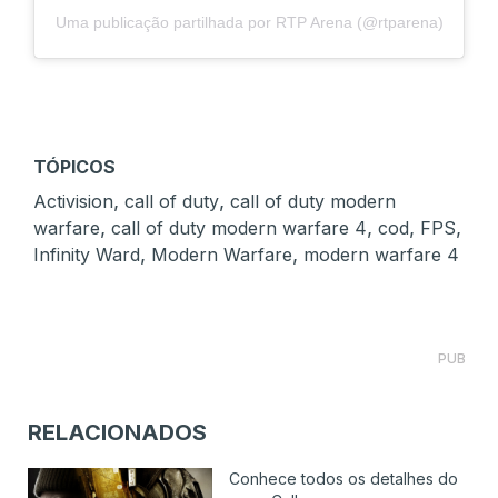
Uma publicação partilhada por RTP Arena (@rtparena)
TÓPICOS
,
,
Activision
call of duty
call of duty modern
,
,
,
,
warfare
call of duty modern warfare 4
cod
FPS
,
,
Infinity Ward
Modern Warfare
modern warfare 4
PUB
RELACIONADOS
Conhece todos os detalhes do