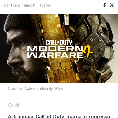
por Hugo "simoH" Tavares
Créditos: Activision/Infinity Ward
Ouvir
A franquia Call of Duty marca o regresso