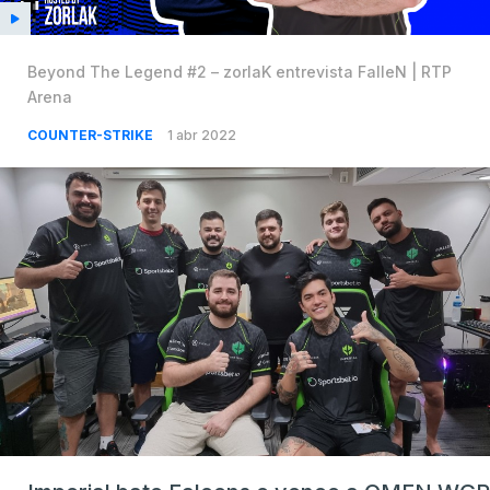
Beyond The Legend #2 – zorlaK entrevista FalleN | RTP
Arena
COUNTER-STRIKE
1 abr 2022