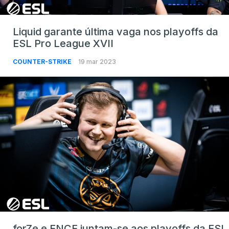
Liquid garante última vaga nos playoffs da
ESL Pro League XVII
COUNTER-STRIKE
19 mar 2023
forZe e ENCE juntam-se aos playoffs da ESL