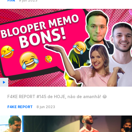
FIFA
9 jun 2023
F4KE REPORT #145 de HOJE, não de amanhã! 😂
F4KE REPORT
8 jun 2023