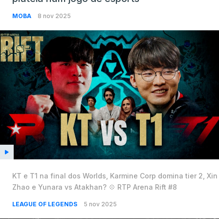
MOBA
8 nov 2025
KT e T1 na final dos Worlds, Karmine Corp domina tier 2, Xin
Zhao e Yunara vs Atakhan? 💠 RTP Arena Rift #8
LEAGUE OF LEGENDS
5 nov 2025