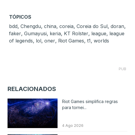
TÓPICOS
,
,
,
,
,
,
bdd
Chengdu
china
coreia
Coreia do Sul
doran
,
,
,
,
,
faker
Gumayusi
keria
KT Rolster
league
league
,
,
,
,
,
of legends
lol
oner
Riot Games
t1
worlds
PUB
RELACIONADOS
Riot Games simplifica regras
para tornei...
4 Ago 2026