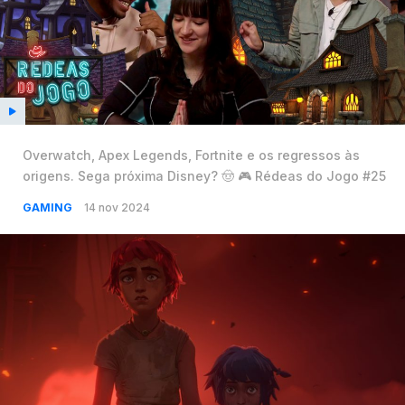
Overwatch, Apex Legends, Fortnite e os regressos às
origens. Sega próxima Disney? 🤠 🎮 Rédeas do Jogo #25
GAMING
14 nov 2024