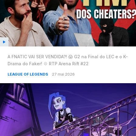
A FNATIC VAI SER VENDIDA?! 😱 G2 na Final do LEC e o K-
Drama do Faker! 💠 RTP Arena Rift #22
LEAGUE OF LEGENDS
27 mai 2026