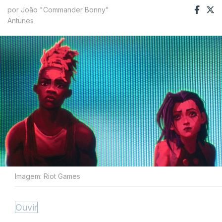
por João "Commander Bonny"
Antunes
Imagem: Riot Games
Ouvir