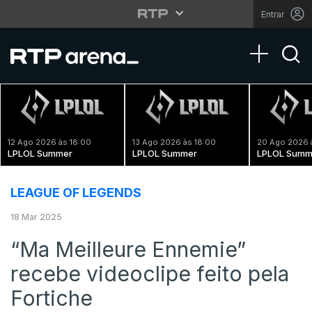
Entrar
Toggle na
12 Ago 2026 às 18:00
13 Ago 2026 às 18:00
20 Ago 2026 
LPLOL Summer
LPLOL Summer
LPLOL Summ
LEAGUE OF LEGENDS
18 Mar 2025
“Ma Meilleure Ennemie”
recebe videoclipe feito pela
Fortiche