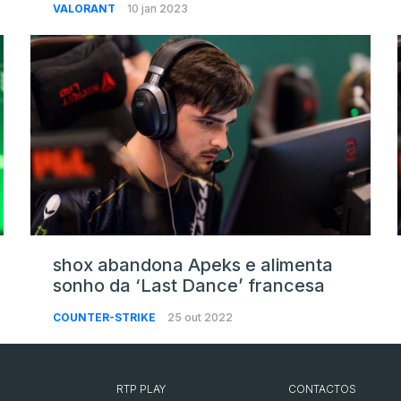
VALORANT
10 jan 2023
shox abandona Apeks e alimenta
sonho da ‘Last Dance’ francesa
COUNTER-STRIKE
25 out 2022
RTP PLAY
CONTACTOS