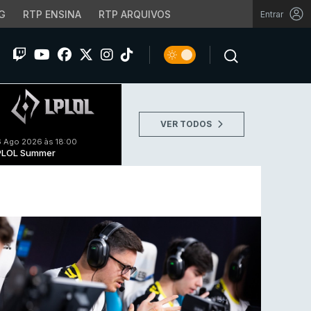
G
RTP ENSINA
RTP ARQUIVOS
Entrar
VER TODOS
 Ago 2026 às 18:00
PLOL Summer