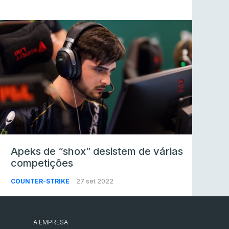
Apeks de “shox” desistem de várias
competições
COUNTER-STRIKE
27 set 2022
A EMPRESA