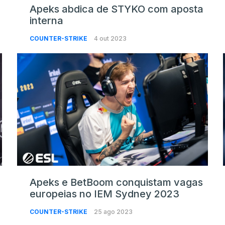
Apeks abdica de STYKO com aposta
interna
COUNTER-STRIKE
4 out 2023
Apeks e BetBoom conquistam vagas
europeias no IEM Sydney 2023
COUNTER-STRIKE
25 ago 2023