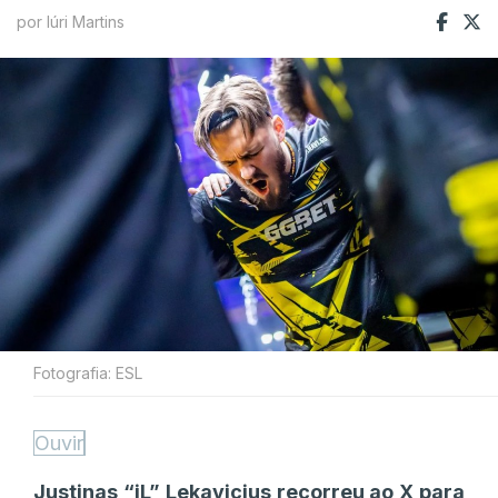
por Iúri Martins
Fotografia: ESL
Ouvir
Justinas “jL” Lekavicius recorreu ao X para