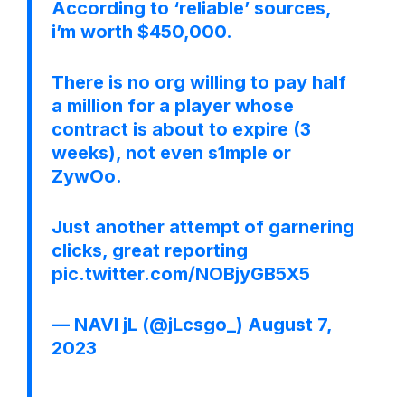
According to ‘reliable’ sources,
i’m worth $450,000.
There is no org willing to pay half
a million for a player whose
contract is about to expire (3
weeks), not even s1mple or
ZywOo.
Just another attempt of garnering
clicks, great reporting
pic.twitter.com/NOBjyGB5X5
— NAVI jL (@jLcsgo_)
August 7,
2023