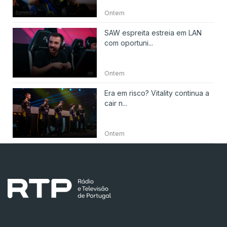
Ontem
SAW espreita estreia em LAN
com oportuni...
Ontem
Era em risco? Vitality continua a
cair n...
Ontem