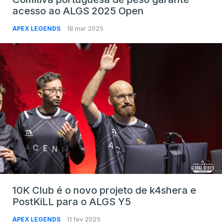
acesso ao ALGS 2025 Open
APEX LEGENDS
18 mar 2025
10K Club é o novo projeto de k4shera e
PostKiLL para o ALGS Y5
APEX LEGENDS
11 fev 2025