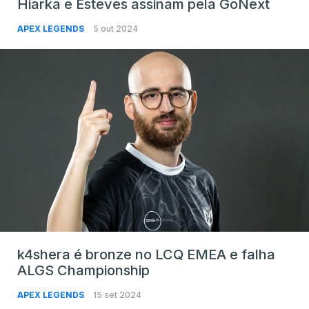
Hiarka e Esteves assinam pela GoNext
APEX LEGENDS
5 out 2024
k4shera é bronze no LCQ EMEA e falha
ALGS Championship
APEX LEGENDS
15 set 2024