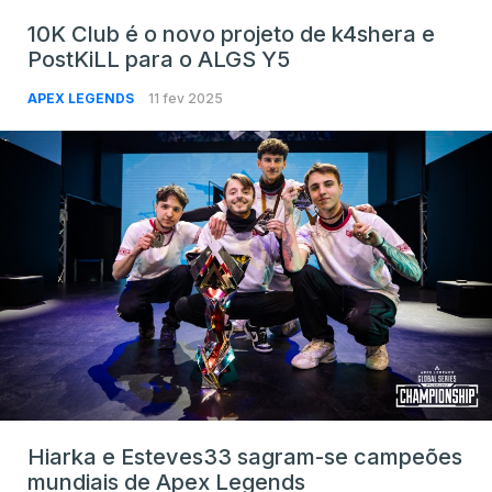
10K Club é o novo projeto de k4shera e
PostKiLL para o ALGS Y5
APEX LEGENDS
11 fev 2025
Hiarka e Esteves33 sagram-se campeões
mundiais de Apex Legends