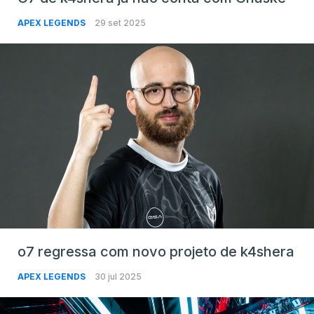
APEX LEGENDS
29 set 2025
o7 regressa com novo projeto de k4shera
APEX LEGENDS
30 jul 2025