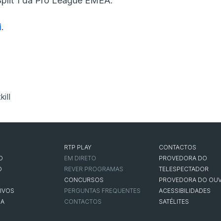
plit 1 da Pro League EMEA.
i
.
kill
RTP PLAY
CONTACTOS
O
EM DIRETO
PROVEDORA DO
O
REVER PROGRAMAS
TELESPECTADOR
CONCURSOS
PROVEDORA DO OUV
IVOS
PERGUNTAS FREQUENTES
ACESSIBILIDADES
NA
CONTACTOS
SATÉLITES