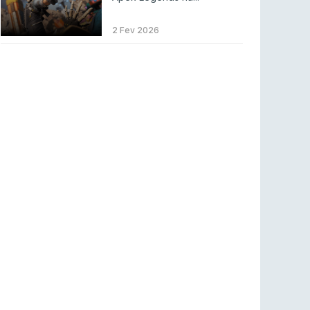
BLAST Bounty S2 na RTP Arena: Regressa o
melhor Counter-Strike
2 Fev 2026
COUNTER-STRIKE
18 jul 2026
Wuant assina “The One”: O novo hino oficial
da LPLOL
LEAGUE OF LEGENDS
16 jul 2026
Roman Imperium Cup VIII abre inscrições com
SAW e Luminosity na lista
COUNTER-STRIKE
16 jul 2026
arrozdoce regressa ao mercado como jogador
livre
COUNTER-STRIKE
16 jul 2026