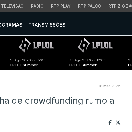
TELEVISÃO
RÁDIO
RTP PLAY
RTP PALCO
RTP ZIG ZA
OGRAMAS
TRANSMISSÕES
13 Ago 2026 às 18:00
20 Ago 2026 às 18:00
26
LPLOL Summer
LPLOL Summer
L
18 Mar 2025
ha de crowdfunding rumo a