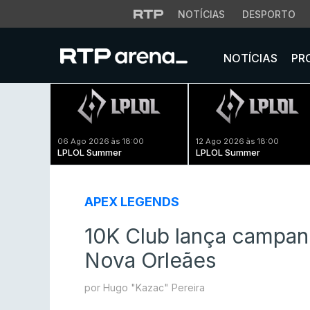
NOTÍCIAS
DESPORTO
NOTÍCIAS
PR
06 Ago 2026 às 18:00
12 Ago 2026 às 18:00
LPLOL Summer
LPLOL Summer
APEX LEGENDS
10K Club lança campan
Nova Orleães
por Hugo "Kazac" Pereira