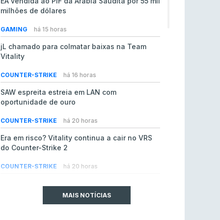
EA vendida ao PIF da Arábia Saudita por 55 mil
milhões de dólares
GAMING
há 15 horas
jL chamado para colmatar baixas na Team
Vitality
COUNTER-STRIKE
há 16 horas
SAW espreita estreia em LAN com
oportunidade de ouro
COUNTER-STRIKE
há 20 horas
Era em risco? Vitality continua a cair no VRS
do Counter-Strike 2
COUNTER-STRIKE
há 20 horas
Riot Games simplifica regras para torneios
comunitários de League of Legends
MAIS NOTÍCIAS
LEAGUE OF LEGENDS
ontem