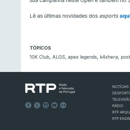
sua campanha neste Open e também no S
Lê as últimas novidades dos
esports
aqu
TÓPICOS
,
,
,
,
10K Club
ALGS
apex legends
k4shera
post
NOTÍCIAS
DESPORT
TELEVISÃ
RÁDIO
RTP ARQU
RTP ENSI