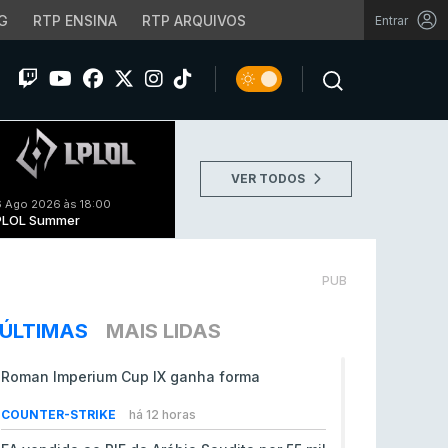
G
RTP ENSINA
RTP ARQUIVOS
Entrar
VER TODOS
 Ago 2026 às 18:00
PLOL Summer
PUB
ÚLTIMAS
MAIS LIDAS
Roman Imperium Cup IX ganha forma
COUNTER-STRIKE
há 12 horas