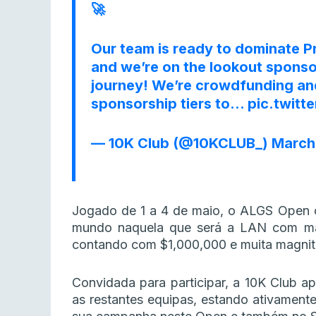
🚀
Our team is ready to dominate P
and we’re on the lookout sponso
journey! We’re crowdfunding and
sponsorship tiers to…
pic.twitt
— 10K Club (@10KCLUB_)
March
Jogado de 1 a 4 de maio, o ALGS Open 
mundo naquela que será a LAN com mai
contando com $1,000,000 e muita magni
Convidada para participar, a 10K Club a
as restantes equipas, estando ativament