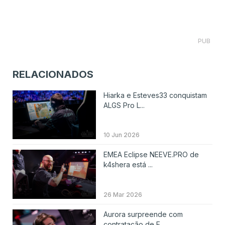
PUB
RELACIONADOS
Hiarka e Esteves33 conquistam
ALGS Pro L...
10 Jun 2026
EMEA Eclipse NEEVE.PRO de
k4shera está ...
26 Mar 2026
Aurora surpreende com
contratação de E...