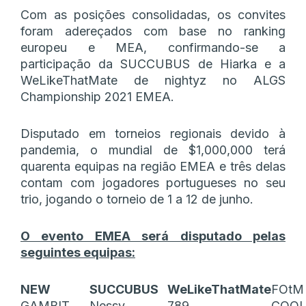
Com as posições consolidadas, os convites
foram adereçados com base no ranking
europeu e MEA, confirmando-se a
participação da SUCCUBUS de Hiarka e a
WeLikeThatMate de nightyz no ALGS
Championship 2021 EMEA.
Disputado em torneios regionais devido à
pandemia, o mundial de $1,000,000 terá
quarenta equipas na região EMEA e três delas
contam com jogadores portugueses no seu
trio, jogando o torneio de 1 a 12 de junho.
O evento EMEA será disputado pelas
seguintes equipas:
NEW
SUCCUBUS
WeLikeThatMate
FOtM
GAMBIT
Nessy
789
COOL