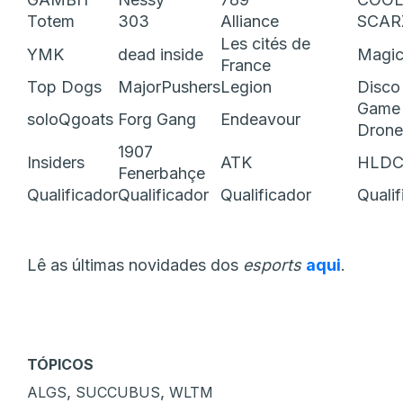
Totem
303
Alliance
SCAR
Les cités de
YMK
dead inside
Magic
France
Top Dogs
MajorPushers
Legion
Disco
Game 
soloQgoats
Forg Gang
Endeavour
Drone
1907
Insiders
ATK
HLD
Fenerbahçe
Qualificador
Qualificador
Qualificador
Qualif
Lê as últimas novidades dos
esports
aqui
.
TÓPICOS
,
,
ALGS
SUCCUBUS
WLTM