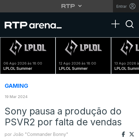
Entrar
Toggle na
06 Ago 2026 às 18:00
12 Ago 2026 às 18:00
13 Ago 2026 à
LPLOL Summer
LPLOL Summer
LPLOL Summ
GAMING
19 Mar 2024
Sony pausa a produção do
PSVR2 por falta de vendas
por João "Commander Bonny"