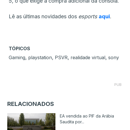
5, o que exige a compra adicional da consola.
Lê as últimas novidades dos
esports
aqui
.
TÓPICOS
,
,
,
,
Gaming
playstation
PSVR
realidade virtual
sony
PUB
RELACIONADOS
EA vendida ao PIF da Arábia
Saudita por...