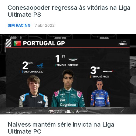
Conesaopoder regressa às vitórias na Liga
Ultimate PS
SIM RACING
7 abr 2022
Nalvess mantém série invicta na Liga
Ultimate PC