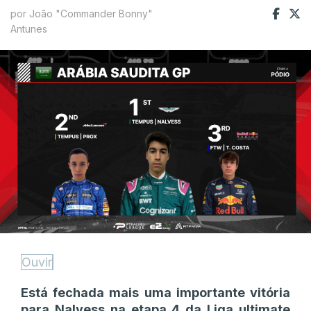
por João "Commander Bonny"
Antunes
Ouvir
Está fechada mais uma importante vitória
para Nalvess na etapa 4 da Liga ultimate