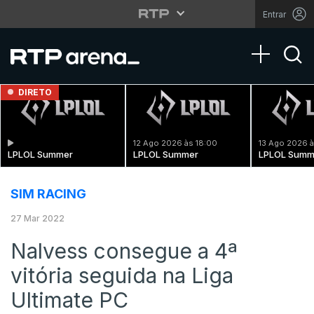
Entrar
Toggle na
DIRETO
12 Ago 2026 às 18:00
13 Ago 2026 à
LPLOL Summer
LPLOL Summer
LPLOL Summ
SIM RACING
27 Mar 2022
Nalvess consegue a 4ª
vitória seguida na Liga
Ultimate PC