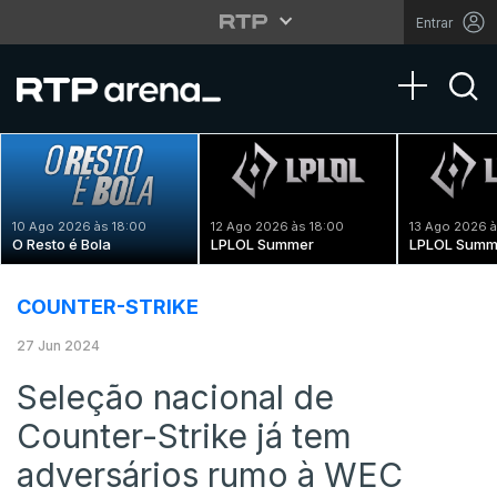
Entrar
Toggle na
10 Ago 2026 às 18:00
12 Ago 2026 às 18:00
13 Ago 2026 à
O Resto é Bola
LPLOL Summer
LPLOL Summ
COUNTER-STRIKE
27 Jun 2024
Seleção nacional de
Counter-Strike já tem
adversários rumo à WEC