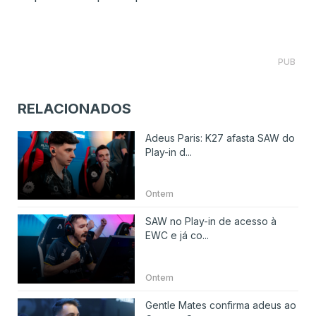
PUB
RELACIONADOS
Adeus Paris: K27 afasta SAW do
Play-in d...
Ontem
SAW no Play-in de acesso à
EWC e já co...
Ontem
Gentle Mates confirma adeus ao