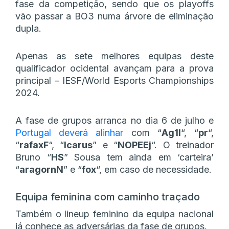
fase da competição, sendo que os playoffs
vão passar a BO3 numa árvore de eliminação
dupla.
Apenas as sete melhores equipas deste
qualificador ocidental avançam para a prova
principal – IESF/World Esports Championships
2024.
A fase de grupos arranca no dia 6 de julho e
Portugal deverá alinhar
com “
Ag1l
“, “
pr
“,
“
rafaxF
“, “
Icarus
” e “
NOPEEj
“. O treinador
Bruno “
HS
” Sousa tem ainda em ‘carteira’
“
aragornN
” e “
fox
“, em caso de necessidade.
Equipa feminina com caminho traçado
Também o lineup feminino da equipa nacional
já conhece as adversárias da fase de grupos.