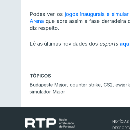
Podes ver os
jogos inaugurais e simula
Arena
que abre assim a fase derradeira 
diz respeito.
Lê as últimas novidades dos
esports
aqu
TÓPICOS
,
,
,
Budapeste Major
counter strike
CS2
ewjer
simulador Major
NOTÍCIAS
DESPORT