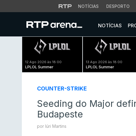
NOTÍCIAS
DESPORTO
NOTÍCIAS
PR
12 Ago 2026 às 18:00
13 Ago 2026 às 18:00
LPLOL Summer
LPLOL Summer
COUNTER-STRIKE
Seeding do Major defin
Budapeste
por Iúri Martins