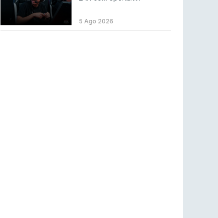
LEAGUE OF LEGENDS
3 ago 2026
MOUZ surpreende Spirit para vencer BLAST
5 Ago 2026
Bounty
COUNTER-STRIKE
2 ago 2026
Setembro recheado de LANs em Portugal
COUNTER-STRIKE
1 ago 2026
Betclic renova parceria com a RTP Arena para
a época 2026/27
RTP ARENA
23 jul 2026
BLAST Bounty S2 na RTP Arena: Regressa o
melhor Counter-Strike
COUNTER-STRIKE
18 jul 2026