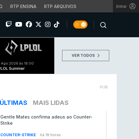
G
RTP ENSINA
RTP ARQUIVOS
Entrar
VER TODOS
 Ago 2026 às 18:00
PLOL Summer
PUB
ÚLTIMAS
MAIS LIDAS
Gentle Mates confirma adeus ao Counter-
Strike
COUNTER-STRIKE
há 18 horas