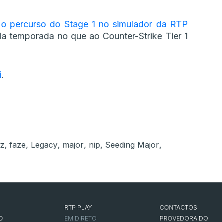
r o percurso do Stage 1 no simulador da RTP
da temporada no que ao Counter-Strike Tier 1
i
.
,
,
,
,
,
,
kz
faze
Legacy
major
nip
Seeding Major
RTP PLAY
CONTACTOS
O
EM DIRETO
PROVEDORA DO