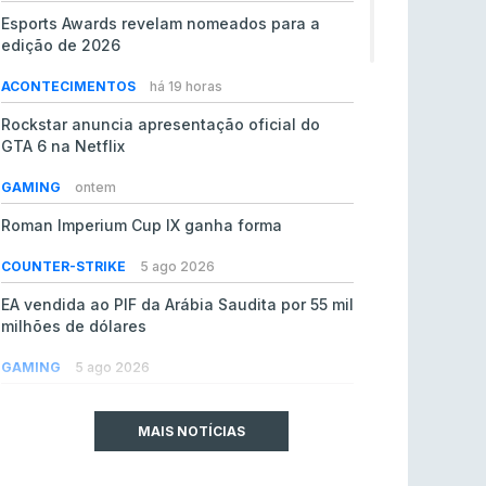
Esports Awards revelam nomeados para a
edição de 2026
ACONTECIMENTOS
há 19 horas
Rockstar anuncia apresentação oficial do
GTA 6 na Netflix
GAMING
ontem
Roman Imperium Cup IX ganha forma
COUNTER-STRIKE
5 ago 2026
EA vendida ao PIF da Arábia Saudita por 55 mil
milhões de dólares
GAMING
5 ago 2026
jL chamado para colmatar baixas na Team
Vitality
MAIS NOTÍCIAS
COUNTER-STRIKE
5 ago 2026