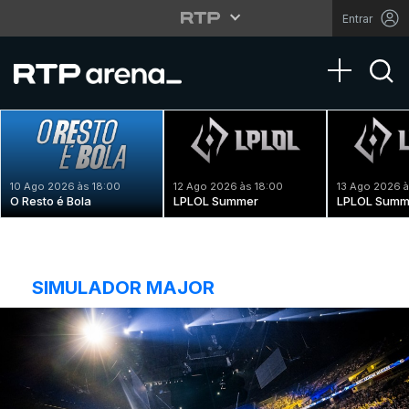
Entrar
Toggle na
10 Ago 2026 às 18:00
12 Ago 2026 às 18:00
13 Ago 2026 à
O Resto é Bola
LPLOL Summer
LPLOL Summ
SIMULADOR MAJOR