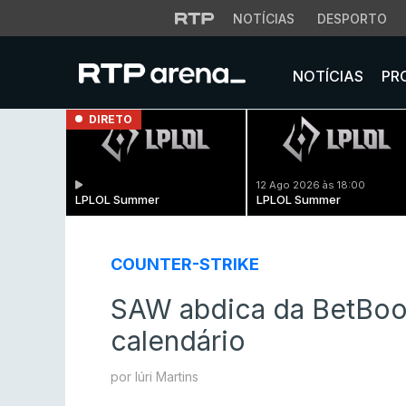
NOTÍCIAS
DESPORTO
NOTÍCIAS
PR
DIRETO
12 Ago 2026 às 18:00
LPLOL Summer
LPLOL Summer
COUNTER-STRIKE
SAW abdica da BetBoo
calendário
por Iúri Martins