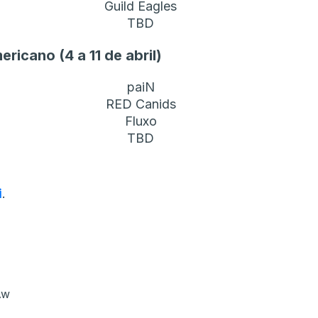
Guild Eagles
TBD
ricano (4 a 11 de abril)
paiN
RED Canids
Fluxo
TBD
i
.
Aw