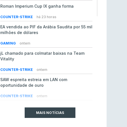
Roman Imperium Cup IX ganha forma
COUNTER-STRIKE
há 23 horas
EA vendida ao PIF da Arábia Saudita por 55 mil
milhões de dólares
GAMING
ontem
jL chamado para colmatar baixas na Team
Vitality
COUNTER-STRIKE
ontem
SAW espreita estreia em LAN com
oportunidade de ouro
COUNTER-STRIKE
ontem
Era em risco? Vitality continua a cair no VRS
do Counter-Strike 2
MAIS NOTÍCIAS
COUNTER-STRIKE
ontem