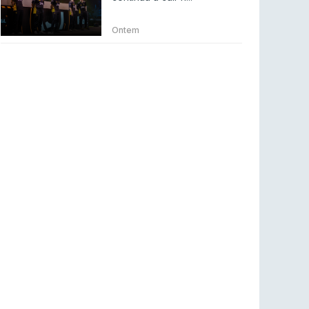
Betclic renova parceria com a RTP Arena para
a época 2026/27
Ontem
RTP ARENA
23 jul 2026
BLAST Bounty S2 na RTP Arena: Regressa o
melhor Counter-Strike
COUNTER-STRIKE
18 jul 2026
Wuant assina “The One”: O novo hino oficial
da LPLOL
LEAGUE OF LEGENDS
16 jul 2026
Roman Imperium Cup VIII abre inscrições com
SAW e Luminosity na lista
COUNTER-STRIKE
16 jul 2026