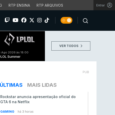
G
RTP ENSINA
RTP ARQUIVOS
Entrar
VER TODOS
 Ago 2026 às 18:00
PLOL Summer
PUB
ÚLTIMAS
MAIS LIDAS
Rockstar anuncia apresentação oficial do
GTA 6 na Netflix
GAMING
há 3 horas