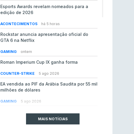
Esports Awards revelam nomeados para a
edição de 2026
ACONTECIMENTOS
há 5 horas
Rockstar anuncia apresentação oficial do
GTA 6 na Netflix
GAMING
ontem
Roman Imperium Cup IX ganha forma
COUNTER-STRIKE
5 ago 2026
EA vendida ao PIF da Arábia Saudita por 55 mil
milhões de dólares
GAMING
5 ago 2026
jL chamado para colmatar baixas na Team
Vitality
MAIS NOTÍCIAS
COUNTER-STRIKE
5 ago 2026