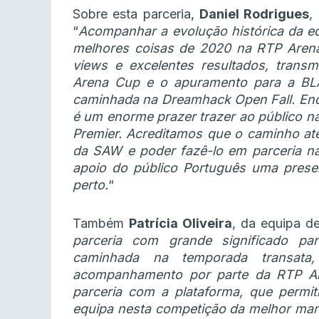
Sobre esta parceria,
Daniel Rodrigues
,
“
Acompanhar a evolução histórica da e
melhores coisas de 2020 na RTP Arena
views e excelentes resultados, tran
Arena Cup e o apuramento para a B
caminhada na Dreamhack Open Fall. Enq
é um enorme prazer trazer ao público 
Premier. Acreditamos que o caminho at
da SAW e poder fazê-lo em parceria n
apoio do público Português uma prese
perto.
“
Também
Patrícia Oliveira
, da equipa d
parceria com grande significado p
caminhada na temporada transa
acompanhamento por parte da RTP Are
parceria com a plataforma, que perm
equipa nesta competição da melhor mane