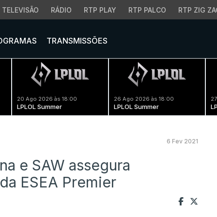
TELEVISÃO
RÁDIO
RTP PLAY
RTP PALCO
RTP ZIG ZA
OGRAMAS
TRANSMISSÕES
20 Ago 2026 às 18:00
26 Ago 2026 às 18:00
27
LPLOL Summer
LPLOL Summer
L
6 Fev 2021
ena e SAW assegura
 da ESEA Premier