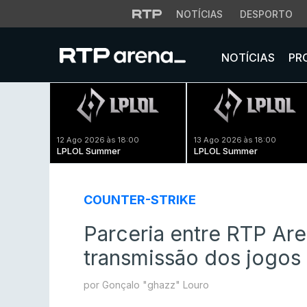
NOTÍCIAS
DESPORTO
NOTÍCIAS
PR
12 Ago 2026 às 18:00
13 Ago 2026 às 18:00
LPLOL Summer
LPLOL Summer
COUNTER-STRIKE
Parceria entre RTP Ar
transmissão dos jogos
por Gonçalo "ghazz" Louro