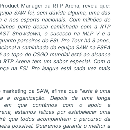
 Product Manager da RTP Arena, revela que:
quipa SAW foi, sem dúvida alguma, uma das
 e nos esports nacionais. Com milhões de
smitimos parte dessa caminhada com a RTP
LAST Showdown, o sucesso na MLP V e a
uanto parceiros do ESL Pro Tour há 3 anos,
nacional a caminhada da equipa SAW na ESEA
é ao topo do CSGO mundial está ao alcance
a RTP Arena tem um sabor especial. Com o
nça na ESL Pro league está cada vez mais
e marketing da SAW, afirma que “
esta é uma
ara a organização. Depois de uma longa
ta, em que contámos com o apoio e
na, estamos felizes por estabelecer uma
itirá que todos acompanhem o percurso da
ira possível. Queremos garantir o melhor a