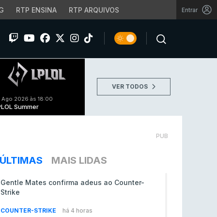
G
RTP ENSINA
RTP ARQUIVOS
Entrar
VER TODOS
 Ago 2026 às 18:00
PLOL Summer
PUB
ÚLTIMAS
MAIS LIDAS
Gentle Mates confirma adeus ao Counter-
Strike
COUNTER-STRIKE
há 4 horas