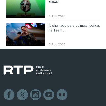
forma
5 Ago 2026
jL chamado para colmatar baixas
na Team ...
5 Ago 2026