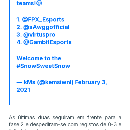
teams!🤠
1.
@FPX_Esports
2.
@sAwggofficial
3.
@virtuspro
4.
@GambitEsports
Welcome to the
#SnowSweetSnow
— kMs (@kemsiwnl)
February 3,
2021
As últimas duas seguiram em frente para a
fase 2 e despediram-se com registos de 0-3 e