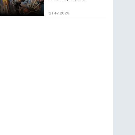
LEAGUE OF LEGENDS
3 ago 2026
MOUZ surpreende Spirit para vencer BLAST
2 Fev 2026
Bounty
COUNTER-STRIKE
2 ago 2026
Setembro recheado de LANs em Portugal
COUNTER-STRIKE
1 ago 2026
Betclic renova parceria com a RTP Arena para
a época 2026/27
RTP ARENA
23 jul 2026
BLAST Bounty S2 na RTP Arena: Regressa o
melhor Counter-Strike
COUNTER-STRIKE
18 jul 2026