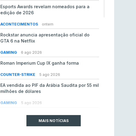
Esports Awards revelam nomeados para a
edição de 2026
ACONTECIMENTOS
ontem
Rockstar anuncia apresentação oficial do
GTA 6 na Netflix
GAMING
6 ago 2026
Roman Imperium Cup IX ganha forma
COUNTER-STRIKE
5 ago 2026
EA vendida ao PIF da Arábia Saudita por 55 mil
milhões de dólares
GAMING
5 ago 2026
jL chamado para colmatar baixas na Team
Vitality
MAIS NOTÍCIAS
COUNTER-STRIKE
5 ago 2026