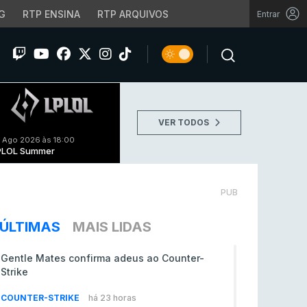
G
RTP ENSINA
RTP ARQUIVOS
Entrar
VER TODOS
 Ago 2026 às 18:00
PLOL Summer
PUB
ÚLTIMAS
MAIS LIDAS
Gentle Mates confirma adeus ao Counter-
Strike
COUNTER-STRIKE
há 23 horas