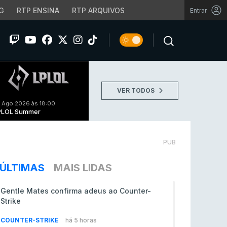
G
RTP ENSINA
RTP ARQUIVOS
Entrar
VER TODOS
 Ago 2026 às 18:00
PLOL Summer
PUB
ÚLTIMAS
MAIS LIDAS
Gentle Mates confirma adeus ao Counter-
Strike
COUNTER-STRIKE
há 5 horas