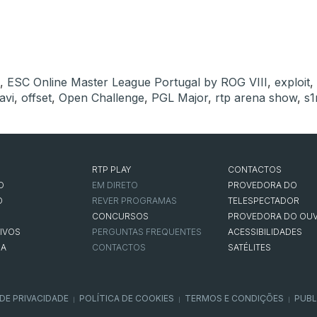
,
ESC Online Master League Portugal by ROG VIII
,
exploit
,
avi
,
offset
,
Open Challenge
,
PGL Major
,
rtp arena show
,
s1
RTP PLAY
CONTACTOS
O
EM DIRETO
PROVEDORA DO
O
REVER PROGRAMAS
TELESPECTADOR
CONCURSOS
PROVEDORA DO OUV
IVOS
PERGUNTAS FREQUENTES
ACESSIBILIDADES
NA
CONTACTOS
SATÉLITES
 DE PRIVACIDADE
POLÍTICA DE COOKIES
TERMOS E CONDIÇÕES
PUBL
|
|
|