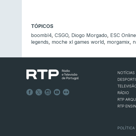
TÓPICOS
boombl4
,
CSGO
,
Diogo Morgado
,
ESC Online
legends
,
moche xl games world
,
morgamix
,
n
NOTÍCIAS
DESPORT
TELEVISÃ
RÁDIO
RTP ARQU
RTP ENSI
POLÍTICA