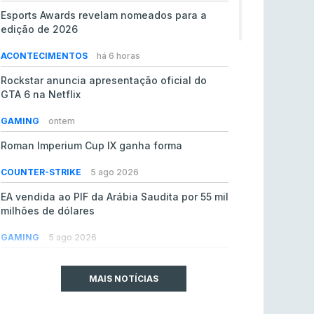
Esports Awards revelam nomeados para a
edição de 2026
ACONTECIMENTOS
há 6 horas
Rockstar anuncia apresentação oficial do
GTA 6 na Netflix
GAMING
ontem
Roman Imperium Cup IX ganha forma
COUNTER-STRIKE
5 ago 2026
EA vendida ao PIF da Arábia Saudita por 55 mil
milhões de dólares
GAMING
5 ago 2026
jL chamado para colmatar baixas na Team
Vitality
MAIS NOTÍCIAS
COUNTER-STRIKE
5 ago 2026