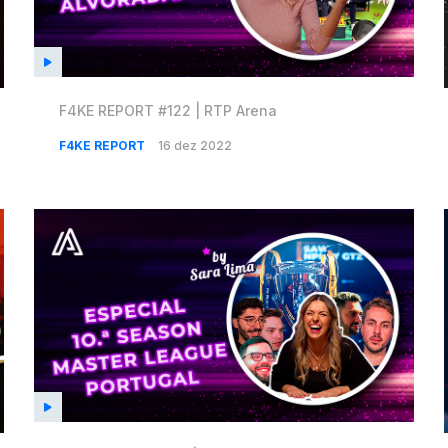
F4KE REPORT #122 | RTP Arena
F4KE REPORT
16 dez 2022