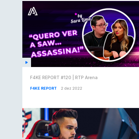
F4KE REPORT #120 | RTP Arena
F4KE REPORT
2 dez 2022