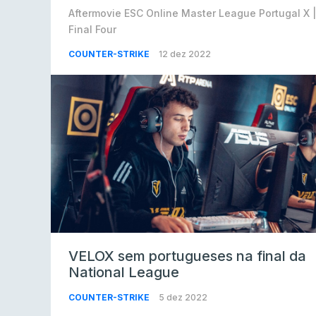
Aftermovie ESC Online Master League Portugal X |
Final Four
COUNTER-STRIKE
12 dez 2022
VELOX sem portugueses na final da
National League
COUNTER-STRIKE
5 dez 2022