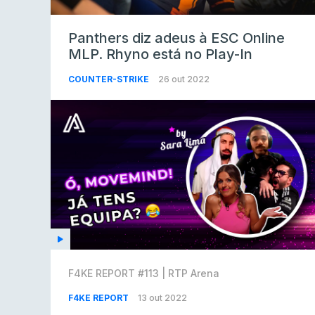
Panthers diz adeus à ESC Online
MLP. Rhyno está no Play-In
COUNTER-STRIKE
26 out 2022
F4KE REPORT #113 | RTP Arena
F4KE REPORT
13 out 2022