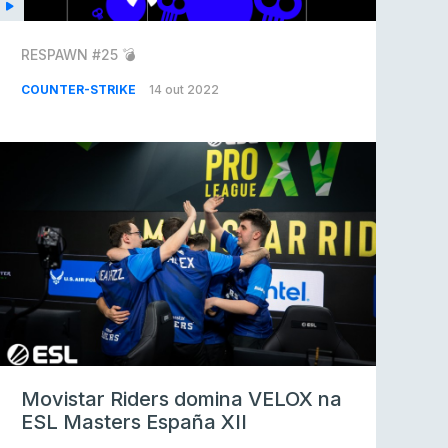
RESPAWN #25 💣
COUNTER-STRIKE
14 out 2022
Movistar Riders domina VELOX na
ESL Masters España XII