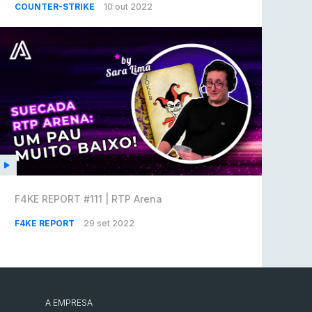
COUNTER-STRIKE
10 out 2022
F4KE REPORT #111 | RTP Arena
F4KE REPORT
29 set 2022
A EMPRESA