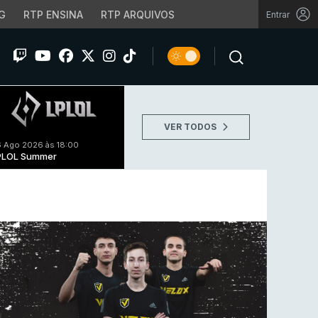
G
RTP ENSINA
RTP ARQUIVOS
Entrar
VER TODOS
 Ago 2026 às 18:00
PLOL Summer