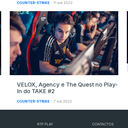
COUNTER-STRIKE
11 out 2022
VELOX, Agency e The Quest no Play-
In do TAKE #2
COUNTER-STRIKE
7 out 2022
RTP PLAY
CONTACTOS