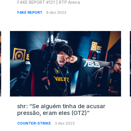
F4KE REPORT #121 | RTP Arena
F4KE REPORT
8 dez 2022
shr: “Se alguém tinha de acusar
pressão, eram eles (GTZ)”
COUNTER-STRIKE
3 dez 2022