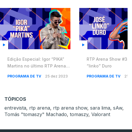
Edição Especial: Igor “PIKA”
RTP Arena Show #30 
Martins no último RTP Arena
“linko” Duro
Show 💥
PROGRAMA DE TV
25 dez 2023
PROGRAMA DE TV
21 
TÓPICOS
entrevista
,
rtp arena
,
rtp arena show
,
sara lima
,
sAw
,
Tomás "tomaszy" Machado
,
tomaszy
,
Valorant