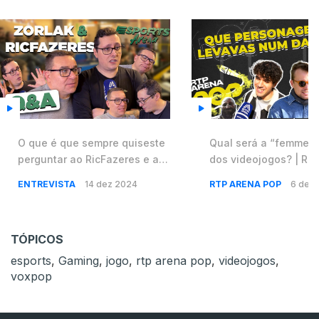
O que é que sempre quiseste
Qual será a “femme f
perguntar ao ‪RicFazeres‬ e ao
dos videojogos? | RT
‪Zorlak? | ROG Xmas Day
ENTREVISTA
14 dez 2024
RTP ARENA POP
6 dez
TÓPICOS
esports
,
Gaming
,
jogo
,
rtp arena pop
,
videojogos
,
voxpop