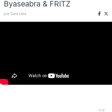
Byaseabra & FRITZ
por Sara Lima
PUB