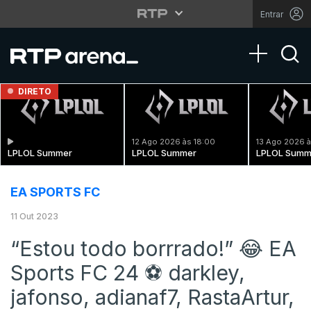
Entrar
Toggle na
DIRETO
12 Ago 2026 às 18:00
13 Ago 2026 à
LPLOL Summer
LPLOL Summer
LPLOL Summ
EA SPORTS FC
11 Out 2023
“Estou todo borrrado!” 😂 EA
Sports FC 24 ⚽ darkley,
jafonso, adianaf7, RastaArtur,