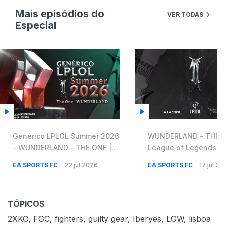
Mais episódios do
VER TODAS
Especial
Genérico LPLOL Summer 2026
WUNDERLAND – THE O
– WUNDERLAND – THE ONE |
League of Legends L
League of Legends LPLOL
2026 Tema Oficial [Áu
EA SPORTS FC
22 jul 2026
EA SPORTS FC
17 jul 2
2026 Tema Oficial
TÓPICOS
2XKO
,
FGC
,
fighters
,
guilty gear
,
Iberyes
,
LGW
,
lisboa