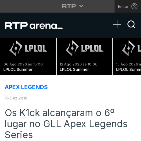
Entrar
Toggle na
06 Ago 2026 às 18:00
12 Ago 2026 às 18:00
13 Ago 2026 à
LPLOL Summer
LPLOL Summer
LPLOL Summ
APEX LEGENDS
16 Dez 2019
Os K1ck alcançaram o 6º
lugar no GLL Apex Legends
Series