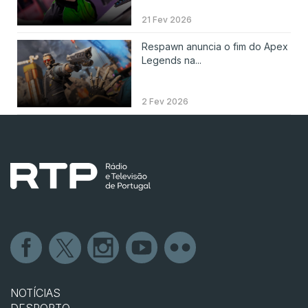
21 Fev 2026
Respawn anuncia o fim do Apex
Legends na...
2 Fev 2026
NOTÍCIAS
DESPORTO