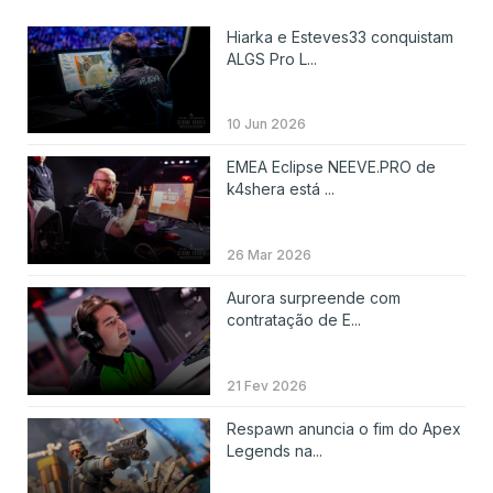
Hiarka e Esteves33 conquistam
ALGS Pro L...
10 Jun 2026
EMEA Eclipse NEEVE.PRO de
k4shera está ...
26 Mar 2026
Aurora surpreende com
contratação de E...
21 Fev 2026
Respawn anuncia o fim do Apex
Legends na...