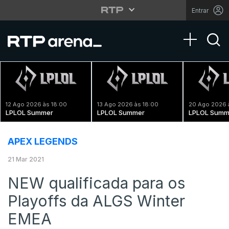
Entrar
Toggle na
12 Ago 2026 às 18:00
13 Ago 2026 às 18:00
20 Ago 2026 
LPLOL Summer
LPLOL Summer
LPLOL Summ
APEX LEGENDS
21 Mar 2021
NEW qualificada para os
Playoffs da ALGS Winter
EMEA