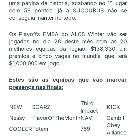
uma página de história, acabando no 1º lugar
com 59 pontos, já a SUCCUBUS não se
conseguiu manter no topo.
Os Playoffs EMEA do ALGS Winter vão ser
jogados no dia 28 deste mês com as 20
melhores equipas da região, $138,330 em
prémios e cinco vagas no mundial que terá
$1,000,000 em jogo.
Estes são as equipas que vão marcar
presença nas finais:
Third
NEW
SCARZ
K1CK
Impact
Nessy
FlavorOfTheMonth
NAVI
Gambit
Obey
COOLER
Totem
789
Alliance