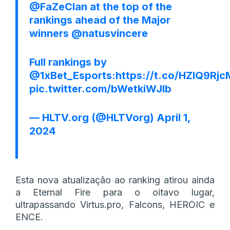
@FaZeClan
at the top of the
rankings ahead of the Major
winners
@natusvincere
Full rankings by
@1xBet_Esports
:
https://t.co/HZlQ9Rjc
pic.twitter.com/bWetkiWJIb
— HLTV.org (@HLTVorg)
April 1,
2024
Esta nova atualização ao ranking atirou ainda
a Eternal Fire para o oitavo lugar,
ultrapassando Virtus.pro, Falcons, HEROIC e
ENCE.