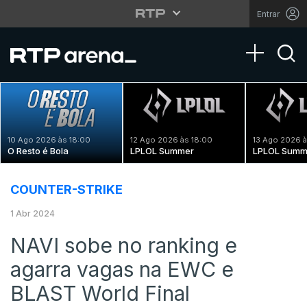
Entrar
Toggle na
10 Ago 2026 às 18:00
12 Ago 2026 às 18:00
13 Ago 2026 à
O Resto é Bola
LPLOL Summer
LPLOL Summ
COUNTER-STRIKE
1 Abr 2024
NAVI sobe no ranking e
agarra vagas na EWC e
BLAST World Final