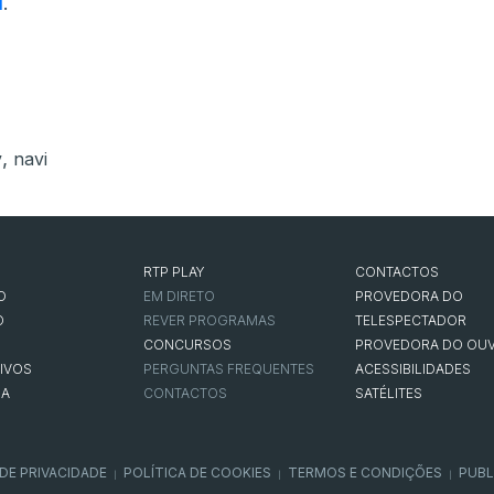
i
.
,
v
navi
RTP PLAY
CONTACTOS
O
EM DIRETO
PROVEDORA DO
O
REVER PROGRAMAS
TELESPECTADOR
CONCURSOS
PROVEDORA DO OUV
IVOS
PERGUNTAS FREQUENTES
ACESSIBILIDADES
NA
CONTACTOS
SATÉLITES
 DE PRIVACIDADE
POLÍTICA DE COOKIES
TERMOS E CONDIÇÕES
PUBL
|
|
|