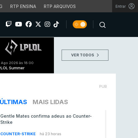
G
RTP ENSINA
RTP ARQUIVOS
Entrar
VER TODOS
 Ago 2026 às 18:00
PLOL Summer
PUB
ÚLTIMAS
MAIS LIDAS
Gentle Mates confirma adeus ao Counter-
Strike
COUNTER-STRIKE
há 23 horas