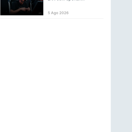
LEAGUE OF LEGENDS
3 ago 2026
MOUZ surpreende Spirit para vencer BLAST
5 Ago 2026
Bounty
COUNTER-STRIKE
2 ago 2026
Setembro recheado de LANs em Portugal
COUNTER-STRIKE
1 ago 2026
Betclic renova parceria com a RTP Arena para
a época 2026/27
RTP ARENA
23 jul 2026
BLAST Bounty S2 na RTP Arena: Regressa o
melhor Counter-Strike
COUNTER-STRIKE
18 jul 2026