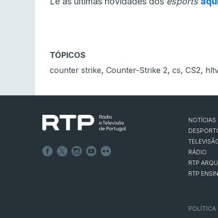
Lê as últimas novidades dos
esports
aqu
TÓPICOS
,
,
,
,
counter strike
Counter-Strike 2
cs
CS2
hlt
NOTÍCIAS
DESPORT
TELEVISÃ
RÁDIO
RTP ARQU
RTP ENSI
POLÍTICA