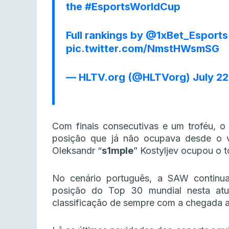
the
#EsportsWorldCup
Full rankings by
@1xBet_Esports
pic.twitter.com/NmstHWsmSG
— HLTV.org (@HLTVorg)
July 2
Com finais consecutivas e um troféu, o
posição que já não ocupava desde o v
Oleksandr “
s1mple
” Kostyljev ocupou o 
No cenário português, a SAW continu
posição do Top 30 mundial nesta atua
classificação de sempre com a chegada a