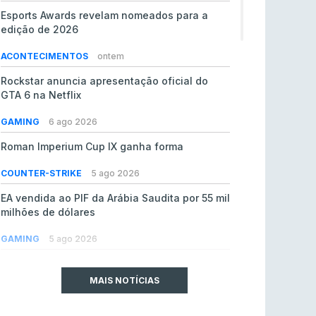
Esports Awards revelam nomeados para a
edição de 2026
ACONTECIMENTOS
ontem
Rockstar anuncia apresentação oficial do
GTA 6 na Netflix
GAMING
6 ago 2026
Roman Imperium Cup IX ganha forma
COUNTER-STRIKE
5 ago 2026
EA vendida ao PIF da Arábia Saudita por 55 mil
milhões de dólares
GAMING
5 ago 2026
jL chamado para colmatar baixas na Team
Vitality
MAIS NOTÍCIAS
COUNTER-STRIKE
5 ago 2026