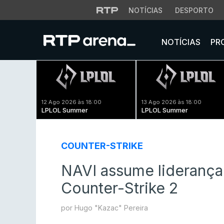
NOTÍCIAS
DESPORTO
NOTÍCIAS
PR
12 Ago 2026 às 18:00
13 Ago 2026 às 18:00
LPLOL Summer
LPLOL Summer
COUNTER-STRIKE
NAVI assume liderança
Counter-Strike 2
por Hugo "Kazac" Pereira