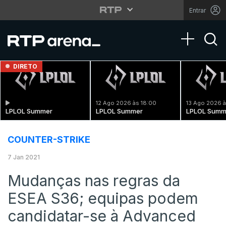
Entrar
Toggle na
DIRETO
12 Ago 2026 às 18:00
13 Ago 2026 à
LPLOL Summer
LPLOL Summer
LPLOL Summ
COUNTER-STRIKE
7 Jan 2021
Mudanças nas regras da
ESEA S36; equipas podem
candidatar-se à Advanced