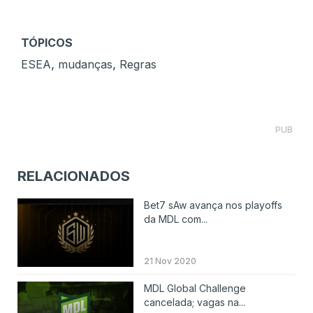
TÓPICOS
,
,
ESEA
mudanças
Regras
PUB
RELACIONADOS
Bet7 sAw avança nos playoffs
da MDL com...
21 Nov 2020
MDL Global Challenge
cancelada; vagas na...