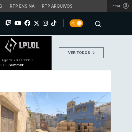
G
RTP ENSINA
RTP ARQUIVOS
Entrar
VER TODOS
 Ago 2026 às 18:00
PLOL Summer