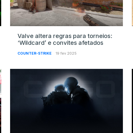
Valve altera regras para torneios:
‘Wildcard’ e convites afetados
COUNTER-STRIKE
19 fev 2025