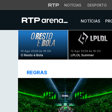
NOTÍCIAS
DESPORTO
NOTÍCIAS
PR
10 Ago 2026 às 18:00
12 Ago 2026 às 18:00
O Resto é Bola
LPLOL Summer
REGRAS