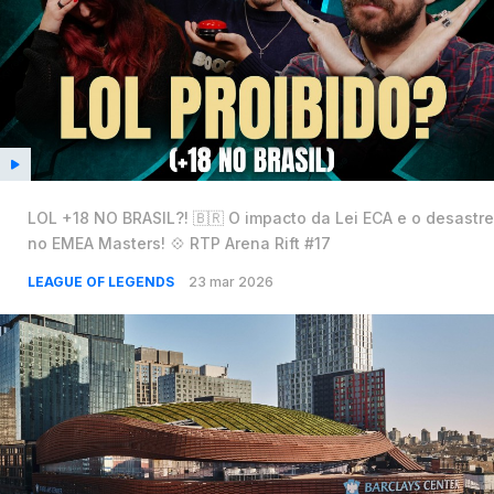
LOL +18 NO BRASIL?! 🇧🇷 O impacto da Lei ECA e o desastre
no EMEA Masters! 💠 RTP Arena Rift #17
LEAGUE OF LEGENDS
23 mar 2026