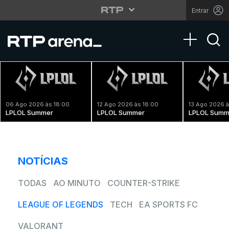
Entrar
Toggle na
06 Ago 2026 às 18:00
12 Ago 2026 às 18:00
13 Ago 2026 à
LPLOL Summer
LPLOL Summer
LPLOL Summ
NOTÍCIAS
TODAS
AO MINUTO
COUNTER-STRIKE
LEAGUE OF LEGENDS
TECH
EA SPORTS FC
VALORANT