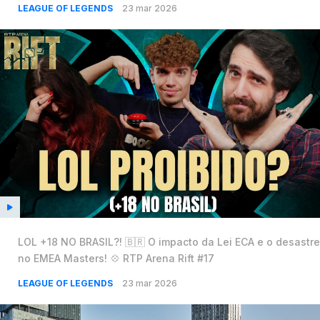
LEAGUE OF LEGENDS
23 mar 2026
LOL +18 NO BRASIL?! 🇧🇷 O impacto da Lei ECA e o desastre
no EMEA Masters! 💠 RTP Arena Rift #17
LEAGUE OF LEGENDS
23 mar 2026