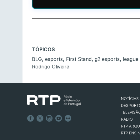
TÓPICOS
,
,
,
,
BLG
esports
First Stand
g2 esports
league
Rodrigo Oliveira
NOTÍCIAS
DESPORT
TELEVISÃ
RÁDIO
RTP ARQU
RTP ENSI