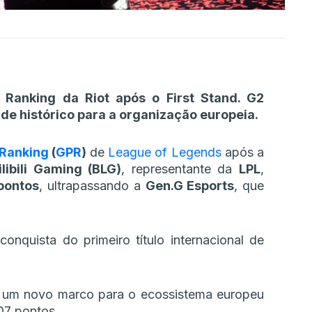
r Ranking da Riot após o First Stand. G2
de histórico para a organização europeia.
 Ranking
(
GPR
)
de
League of Legends
após a
ilibili Gaming (BLG)
, representante da
LPL
,
pontos
, ultrapassando a
Gen.G Esports
, que
onquista do primeiro título internacional de
 um novo marco para o ecossistema europeu
07 pontos.