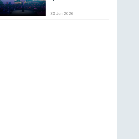
Betclic renova parceria com a RTP Arena para
a época 2026/27
30 Jun 2026
RTP ARENA
23 jul 2026
BLAST Bounty S2 na RTP Arena: Regressa o
melhor Counter-Strike
COUNTER-STRIKE
18 jul 2026
Wuant assina “The One”: O novo hino oficial
da LPLOL
LEAGUE OF LEGENDS
16 jul 2026
Roman Imperium Cup VIII abre inscrições com
SAW e Luminosity na lista
COUNTER-STRIKE
16 jul 2026