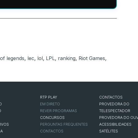
,
,
,
,
,
,
 of legends
lec
lol
LPL
ranking
Riot Games
RTP PLAY
CONTACTOS
O
EM DIRETO
PROVEDORA DO
O
REVER PROGRAMAS
TELESPECTADOR
CONCURSOS
PROVEDORA DO OUV
IVOS
PERGUNTAS FREQUENTES
ACESSIBILIDADES
NA
CONTACTOS
SATÉLITES