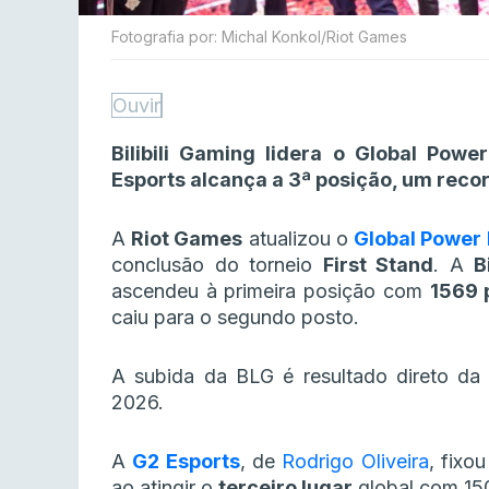
Fotografia por: Michal Konkol/Riot Games
Ouvir
Bilibili Gaming lidera o Global Powe
Esports alcança a 3ª posição, um recor
A
Riot Games
atualizou o
Global Power
conclusão do torneio
First Stand
. A
B
ascendeu à primeira posição com
1569 
caiu para o segundo posto.
A subida da BLG é resultado direto da c
2026.
A
G2 Esports
, de
Rodrigo Oliveira
,
fixou
ao atingir o
terceiro lugar
global com 15