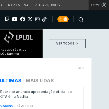
G
RTP ENSINA
RTP ARQUIVOS
Entrar
VER TODOS
 Ago 2026 às 18:00
PLOL Summer
PUB
ÚLTIMAS
MAIS LIDAS
Rockstar anuncia apresentação oficial do
GTA 6 na Netflix
GAMING
há 21 horas