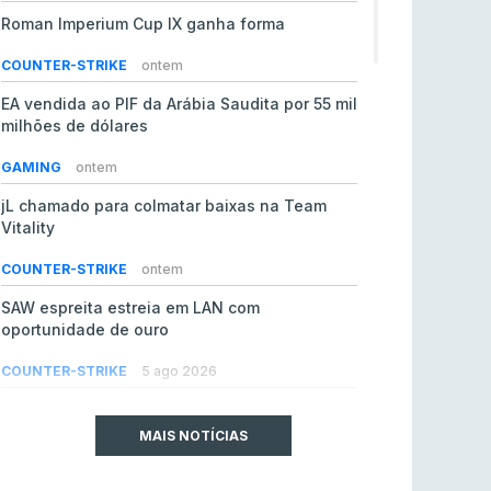
Roman Imperium Cup IX ganha forma
COUNTER-STRIKE
ontem
EA vendida ao PIF da Arábia Saudita por 55 mil
milhões de dólares
GAMING
ontem
jL chamado para colmatar baixas na Team
Vitality
COUNTER-STRIKE
ontem
SAW espreita estreia em LAN com
oportunidade de ouro
COUNTER-STRIKE
5 ago 2026
Era em risco? Vitality continua a cair no VRS
do Counter-Strike 2
MAIS NOTÍCIAS
COUNTER-STRIKE
5 ago 2026